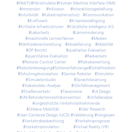
#HbbTV
#Hörsimulator
#Human Machine Interface (HMI)
#Immersion
#Inklusion
#Interaktionsgestaltung
#Intuitivität
#Katastrophenschutz
#Kommunikation
#Kraftwerk
#Krisenbewältigung
#Kritische Infrastrukturen
#Künstliche Intelligenz (KI)
#Labortests
#Lärmminderung
#maschinelle Lernverfahren
#Medien
#Methodenentwicklung
#Modellierung
#Mobilität
#OP Bericht
#qualitative Evaluation
#quantitative Evaluation
#Radverkehr
#Remote Control Center
#Risikobewertung
#Roboterbewegung
#Schienenfahrzeuge
#Schlafmedizin
#Schulungskonzeption
#Service Roboter
#Simulator
#Simulatorstudie
#Sprachsteuerung
#Stakeholder-Analyse
#Störfallmanagement
#Straßenverkehr
#Taxonomie
#UI Design
#UN-Behindertenrechtskonvention
#Unfallanalyse
#ungeschützte Verkehrsteilnehmende
#Urbane Mobilität
#User Research
#User-Centered Design (UCD)
#Validierung
#Vergessen
#Verkehrsbeobachtung
#Verkehrsprognose
#Verkehrssimulation
#Virtual Reality (VR)