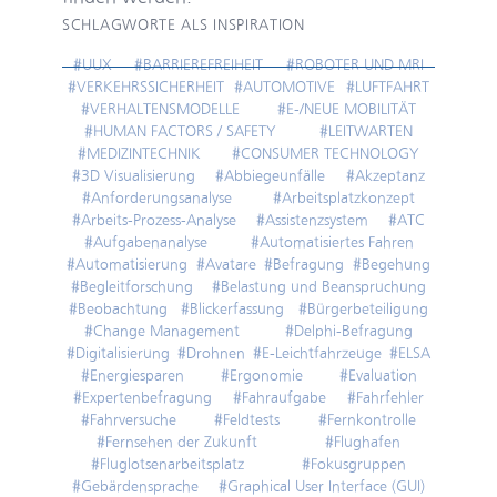
SCHLAGWORTE ALS INSPIRATION
#UUX
#BARRIEREFREIHEIT
#ROBOTER UND MRI
#VERKEHRSSICHERHEIT
#AUTOMOTIVE
#LUFTFAHRT
#VERHALTENSMODELLE
#E-/NEUE MOBILITÄT
#HUMAN FACTORS / SAFETY
#LEITWARTEN
#MEDIZINTECHNIK
#CONSUMER TECHNOLOGY
#3D Visualisierung
#Abbiegeunfälle
#Akzeptanz
#Anforderungsanalyse
#Arbeitsplatzkonzept
#Arbeits-Prozess-Analyse
#Assistenzsystem
#ATC
#Aufgabenanalyse
#Automatisiertes Fahren
#Automatisierung
#Avatare
#Befragung
#Begehung
#Begleitforschung
#Belastung und Beanspruchung
#Beobachtung
#Blickerfassung
#Bürgerbeteiligung
#Change Management
#Delphi-Befragung
#Digitalisierung
#Drohnen
#E-Leichtfahrzeuge
#ELSA
#Energiesparen
#Ergonomie
#Evaluation
#Expertenbefragung
#Fahraufgabe
#Fahrfehler
#Fahrversuche
#Feldtests
#Fernkontrolle
#Fernsehen der Zukunft
#Flughafen
#Fluglotsenarbeitsplatz
#Fokusgruppen
#Gebärdensprache
#Graphical User Interface (GUI)