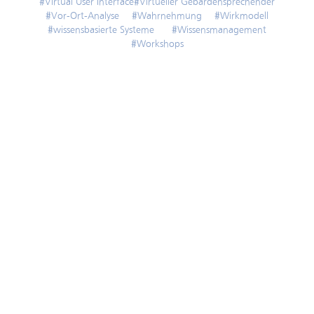
#Virtual User Interface
#Virtueller Gebärdensprechender
#Vor-Ort-Analyse
#Wahrnehmung
#Wirkmodell
#wissensbasierte Systeme
#Wissensmanagement
#Workshops