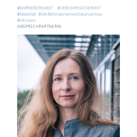
#
BARRIEREFREIHEIT
#
VERKEHRSSICHERHEIT
#
Mobilität
#
UN-Behindertenrechtskonvention
#
Inklusion
ANSPRECHPARTNERIN