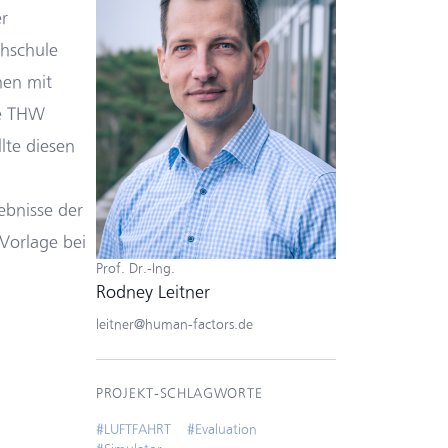
r
hschule
nen mit
ie THW
lte diesen
ebnisse der
Vorlage bei
Prof. Dr.-Ing.
Rodney Leitner
leitner@human-factors.de
PROJEKT-SCHLAGWORTE
#
LUFTFAHRT
#
Evaluation