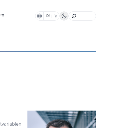
en
DE
|
En
m
tvariablen