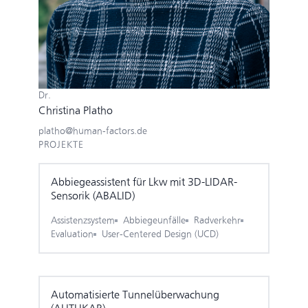
Dr.
Christina Platho
platho@human-factors.de
PROJEKTE
Abbiege­assistent für Lkw mit 3D-LIDAR-
Sensorik (ABALID)
Assistenzsystem
Abbiegeunfälle
Radverkehr
Evaluation
User-Centered Design (UCD)
Automatisierte Tunnel­überwachung