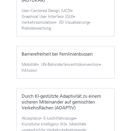
(AUTUKAR)
User-Centered Design (UCD)
Graphical User Interface (GUI)
Verkehrssimulation
3D Visualisierung
Risikobewertung
Barriere­freiheit bei Fern­linien­bussen
Mobilität
UN-Behindertenrechtskonvention
Inklusion
Durch KI-gestützte Adaptivität zu einem
sicheren Miteinander auf gemischten
Verkehrsflächen (ADAPTIV)
Akzeptanz
E-Leichtfahrzeuge
Künstliche Intelligenz (KI)
Mobilität
ungeschützte Verkehrsteilnehmende