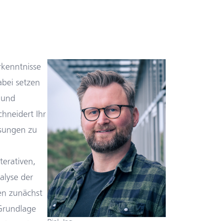
rkenntnisse
abei setzen
- und
hneidert Ihr
ösungen zu
terativen,
alyse der
en zunächst
 Grundlage