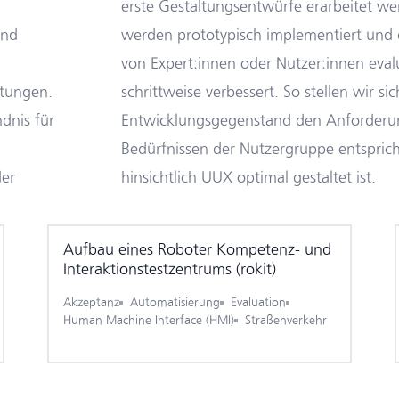
erste Gestaltungsentwürfe erarbeitet we
und
werden prototypisch implementiert und d
von Expert:innen oder Nutzer:innen eval
stungen.
schrittweise verbessert. So stellen wir sic
ndnis für
Entwicklungsgegenstand den Anforder
Bedürfnissen der Nutzergruppe entspric
der
hinsichtlich UUX optimal gestaltet ist.
Aufbau eines Roboter Kompetenz- und
Inter­aktions­test­zentrums (rokit)
Akzeptanz
Automatisierung
Evaluation
Human Machine Interface (HMI)
Straßenverkehr