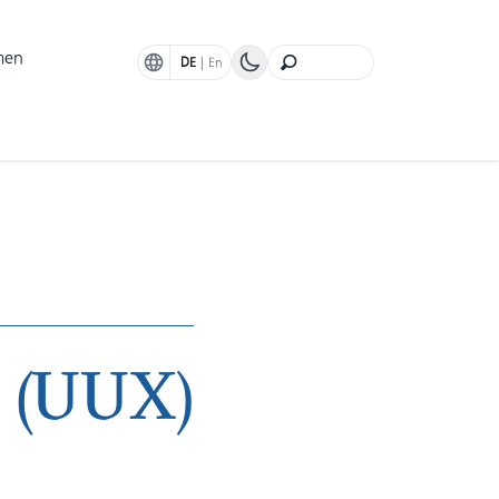
men
DE
|
En
e (UUX)