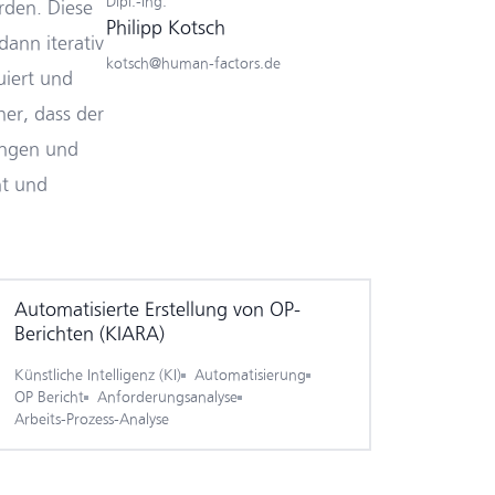
Dipl.-Ing.
rden. Diese
Philipp Kotsch
ann iterativ
kotsch@human-factors.de
uiert und
her, dass der
ungen und
ht und
Automatisierte Erstellung von OP-
Berichten (KIARA)
Künstliche Intelligenz (KI)
Automatisierung
OP Bericht
Anforderungsanalyse
Arbeits-Prozess-Analyse